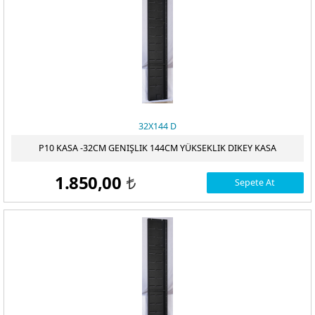
32X144 D
P10 KASA -32CM GENIŞLIK 144CM YÜKSEKLIK DIKEY KASA
1.850,00
Sepete At
t