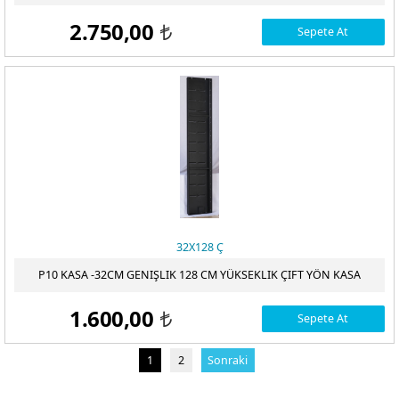
2.750,00
Sepete At
t
32X128 Ç
P10 KASA -32CM GENIŞLIK 128 CM YÜKSEKLIK ÇIFT YÖN KASA
1.600,00
Sepete At
t
1
2
Sonraki