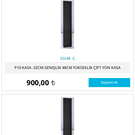
32x48 -Ç
P10 KASA -32CM GENIŞLIK 48CM YÜKSEKLIK ÇIFT YÖN KASA
900,00
Sepete At
t