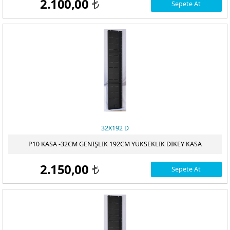
2.100,00
Sepete At
t
32X192 D
P10 KASA -32CM GENIŞLIK 192CM YÜKSEKLIK DIKEY KASA
2.150,00
Sepete At
t