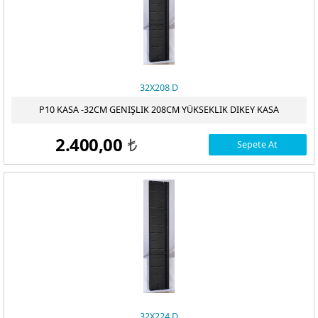
32X208 D
P10 KASA -32CM GENIŞLIK 208CM YÜKSEKLIK DIKEY KASA
2.400,00
Sepete At
t
32X224 D