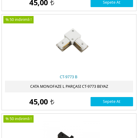
45,00
Sepete At
t
% 50 indirimli !
CT-9773 B
CATA MONOFAZE L PARÇASI CT-9773 BEYAZ
45,00
Sepete At
t
% 50 indirimli !