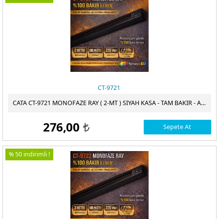
CT-9721
CATA CT-9721 MONOFAZE RAY ( 2-MT ) SIYAH KASA - TAM BAKIR - ALIMINYUM GÖVDE
276,00
Sepete At
t
% 50 indirimli !