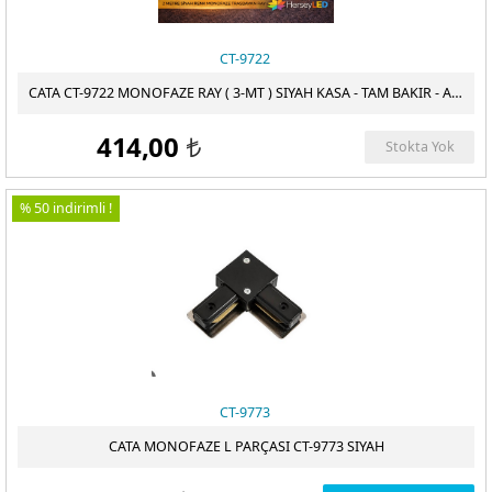
CT-9722
CATA CT-9722 MONOFAZE RAY ( 3-MT ) SIYAH KASA - TAM BAKIR - ALIMINYUM GÖVDE
414,00
Stokta Yok
t
% 50 indirimli !
CT-9773
CATA MONOFAZE L PARÇASI CT-9773 SIYAH