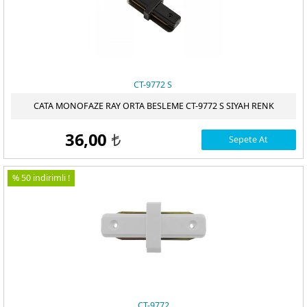
CT-9772 S
CATA MONOFAZE RAY ORTA BESLEME CT-9772 S SIYAH RENK
36,00
Sepete At
t
% 50 indirimli !
CT-9772