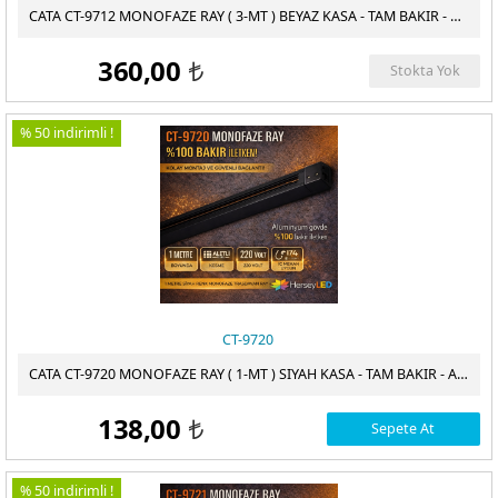
CATA CT-9712 MONOFAZE RAY ( 3-MT ) BEYAZ KASA - TAM BAKIR - ALIMINYUM GÖVDE
ÖDEME
360,00
Stokta Yok
t
% 50 indirimli !
CT-9720
CATA CT-9720 MONOFAZE RAY ( 1-MT ) SIYAH KASA - TAM BAKIR - ALIMINYUM GÖVDE
138,00
Sepete At
t
% 50 indirimli !