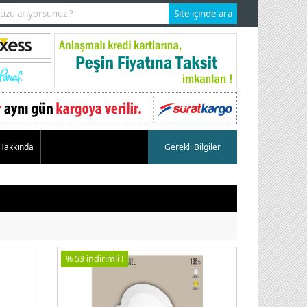
 Hakkında
Gerekli Bilgiler
% 53 indirimli !