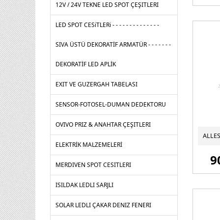
12V / 24V TEKNE LED SPOT ÇEŞITLERI
LED SPOT CESiTLERi - - - - - - - - - - - - - -
SIVA ÜSTÜ DEKORATİF ARMATÜR - - - - - - -
DEKORATİF LED APLİK
EXIT VE GUZERGAH TABELASI
SENSOR-FOTOSEL-DUMAN DEDEKTORU
OVIVO PRIZ & ANAHTAR ÇEŞITLERI
ELEKTRİK MALZEMELERİ
9
MERDIVEN SPOT CESITLERI
ISILDAK LEDLI SARJLI
SOLAR LEDLI ÇAKAR DENIZ FENERI