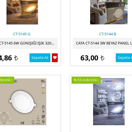
CT-5145 G
CT-5144 B
CATA CT-5145 6W GÜNIŞIĞI IŞIK 3200K SLIM SIVA ALTI LED PANEL
4,86
63,00
Sepete At
Sepete 
t
t
irimli !
% 53 indirimli !