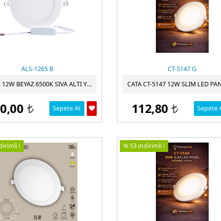
ALS-1265 B
CT-5147 G
ALLES 12W BEYAZ 6500K SIVA ALTI YUVARLAK LED PANEL
0,00
112,80
Sepete At
Sepete 
t
t
irimli !
% 53 indirimli !