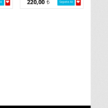
220,00
At
Sepete At
t