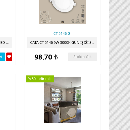
CT-5146 G
CATA CT-5144 3W BEYAZ PANEL LED ARMATÜR CT-5144
CATA CT-5146 9W 3000K GÜN IŞIĞI SIVA ALTI LED PANEL SPOT- ALÜMINYUM KASA CT-5146 G
98,70
At
Stokta Yok
t
% 50 indirimli !