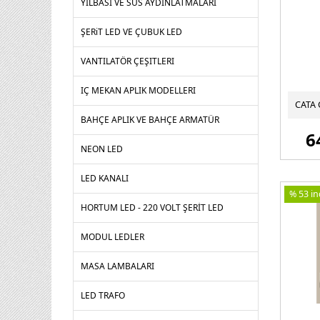
YILBASI VE SUS AYDINLATMALARI
ŞERiT LED VE ÇUBUK LED
VANTILATÖR ÇEŞITLERI
IÇ MEKAN APLIK MODELLERI
BAHÇE APLIK VE BAHÇE ARMATÜR
6
NEON LED
LED KANALI
% 53 ind
HORTUM LED - 220 VOLT ŞERİT LED
MODUL LEDLER
MASA LAMBALARI
LED TRAFO