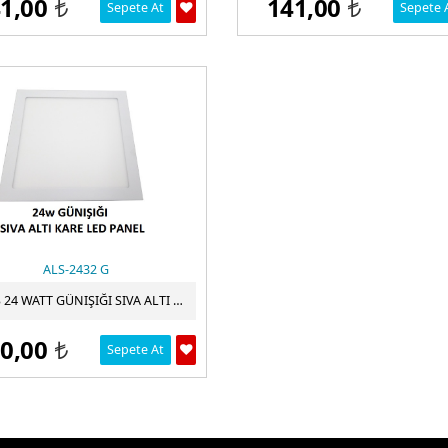
1,00
141,00
Sepete At
Sepete 
t
t
ALS-2432 G
ALLES 24 WATT GÜNIŞIĞI SIVA ALTI KARE LED PANEL
0,00
Sepete At
t