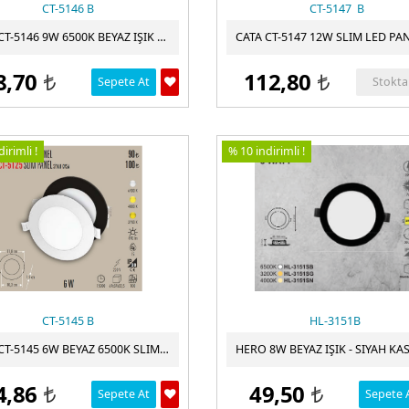
CT-5146 B
CT-5147 B
CATA CT-5146 9W 6500K BEYAZ IŞIK SIVA ALTI LED PANEL SPOT- ALÜMINYUM KASA
8,70
112,80
Sepete At
Stokta
t
t
irimli !
% 10 indirimli !
CT-5145 B
HL-3151B
CATA CT-5145 6W BEYAZ 6500K SLIM SIVA ALTI LED PANEL CT-5145
4,86
49,50
Sepete At
Sepete 
t
t