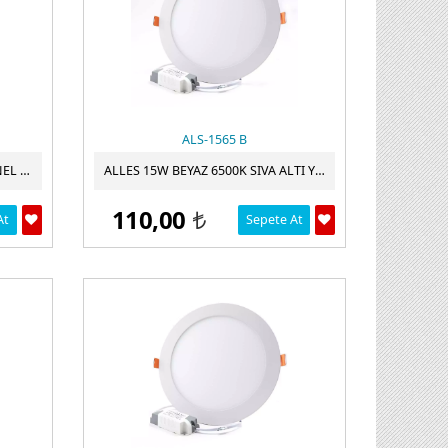
ALS-1565 B
CATA CT-5147 12W SLIM LED PANEL GÜNIŞIĞI 3200K CATA
ALLES 15W BEYAZ 6500K SIVA ALTI YUVARLAK LED PANEL
110,00
At
Sepete At
t