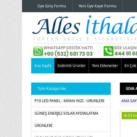
Üye Giriş Formu
Yeni Üye Kayıt Formu
Ana Sayfa
İndirimli Ürünler
Yeni Eklenenler
En Çok 
Tüm Kategoriler
SIVA 
P10 LED PANEL - KAYAN YAZI - URUNLERI
ANA SAY
GÜNEŞ ENERJİLİ SOLAR AYDINLATMA
% 53 ind
ÜRÜNLERİ