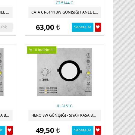
CT-5144 G
CATA CT-5147 12W SLIM LED PANEL BEYAZ 6500K CATA
CATA CT-5144 3W GÜNIŞIĞI PANEL LED ARMATÜR CT-5144
63,00
 Yok
Sepete At
t
% 10 indirimli !
HL-3151G
HERO 8W BEYAZ IŞIK - SIYAH KASA BACKLIGHT LED PANEL BEYAZ IŞIK HL-3151B
HERO 8W GÜNIŞIĞI - SIYAH KASA BACKLIGHT LED PANEL HL-3151G
49,50
At
Sepete At
t