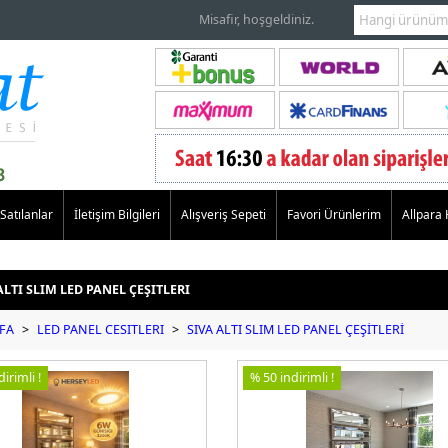
Misafir, hoşgeldiniz.
Satılanlar
İletişim Bilgileri
Alışveriş Sepeti
Favori Ürünlerim
Allpara
ALTI SLIM LED PANEL ÇEŞITLERI
FA
>
LED PANEL CESITLERI
>
SIVA ALTI SLIM LED PANEL ÇEŞİTLERİ
irimli !
% 50 indirimli !