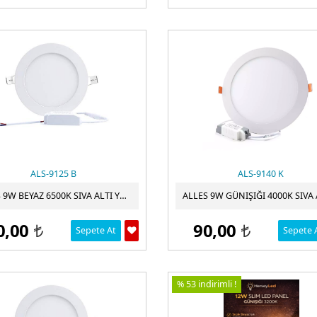
ALS-9125 B
ALS-9140 K
ALLES 9W BEYAZ 6500K SIVA ALTI YUVARLAK LED PANEL
0,00
90,00
Sepete At
Sepete 
t
t
% 53 indirimli !