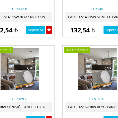
CT-5148 B
CT-5148
CATA CT-5148 15W BEYAZ 6500K SIVA ALTI YUVALAK LED PANEL
2,54
132,54
Sepete At
Sepete 
t
t
irimli !
% 53 indirimli !
CT-5169 G
CT-5169 B
CATA 18W GÜNIŞIĞI PANEL LED CT-5169 IŞIK ALÜMINYUM KASA