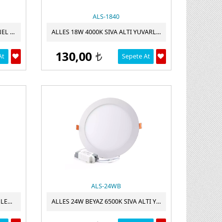
ALS-1840
CATA CT-5148 15W SLIM LED PANEL GÜNIŞIĞI 3200K CATA
ALLES 18W 4000K SIVA ALTI YUVARLAK LED PANEL
130,00
At
Sepete At
t
ALS-24WB
CATA CT-5169 18W BEYAZ PANEL LED CT-5169 IŞIK ALÜMINYUM KASA
ALLES 24W BEYAZ 6500K SIVA ALTI YUVARLAK LED PANEL