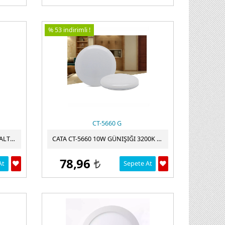
% 53 indirimli !
CT-5660 G
ALLES 9W GÜNIŞIĞI 4000K SIVA ALTI YUVARLAK LED PANEL
CATA CT-5660 10W GÜNIŞIĞI 3200K XPLUS AYARLANABILIR LED PANEL CT-5660
78,96
At
Sepete At
t