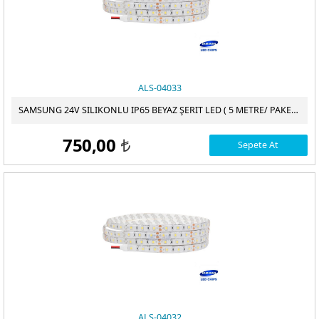
ALS-04033
SAMSUNG 24V SILIKONLU IP65 BEYAZ ŞERIT LED ( 5 METRE/ PAKET )
750,00
Sepete At
t
ALS-04032