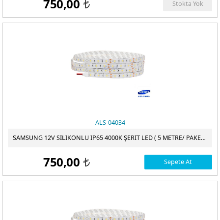
750,00
Stokta Yok
t
ALS-04034
SAMSUNG 12V SILIKONLU IP65 4000K ŞERIT LED ( 5 METRE/ PAKET )
750,00
Sepete At
t