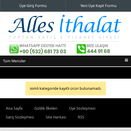
Üye Giriş Formu
Yeni Üye Kayıt Formu
Tüm Menüler
Ana Sayfa
İndirimli Ürünler
isimli kategoride kayıtlı ürün bulunamadı.
Yeni Eklenenler
En Çok Satılanlar
Ana Sayfa
Gizlilik İlkeleri
Üye Sözleşmesi
İletişim Bilgileri
Satış Sözleşmesi
Site Haritası
RSS
Alışveriş Sepeti