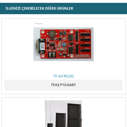
İLGİNİZİ ÇEKEBİLECEK DİĞER ÜRÜNLER
ÖDEME
TF-A3 RS232
TFA3 P10 KART