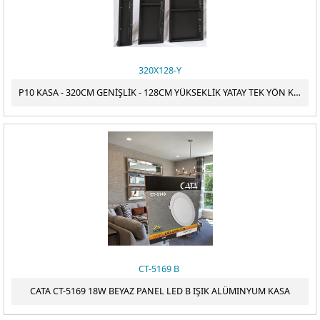
320X128-Y
P10 KASA - 320CM GENİŞLİK - 128CM YÜKSEKLİK YATAY TEK YÖN KASA
CT-5169 B
CATA CT-5169 18W BEYAZ PANEL LED B IŞIK ALÜMINYUM KASA