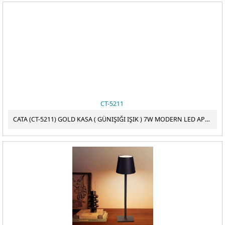
CT-5211
CATA (CT-5211) GOLD KASA ( GÜNIŞIĞI IŞIK ) 7W MODERN LED APLİK ( 73CM )