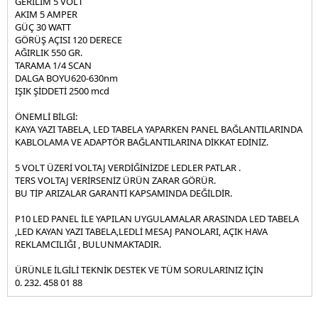
GERİLİM 5 VOLT
MAGNET RAY SPOT ÇEŞİTLERİ
ÇIFT RENKLI LED PANELLER
30 CM 9 WATT - WALLWASHER LED 220V
RUSTIK LED AMPUL
RAY SPOT ÇEŞITLERI
AKIM 5 AMPER
GÜÇ 30 WATT
PERGOLA TENTE AYDINLATMA
60 CM 18 WATT - WALLWASHER LED 220V
TORCH LED AMPUL
RAY SPOT RAYLARI
MAGNET RAY SPOT
GÖRÜŞ AÇISI 120 DERECE
AĞIRLIK 550 GR.
12V / 24V TEKNE LED SPOT ÇEŞITLERI
1 METRE 36 WATT - WALWASHER LED 220V
AVIZELI ( ÇANAKLI ) AMPULLER
MAGNET RAY
TARAMA 1/4 SCAN
DALGA BOYU620-630nm
LED SPOT CESiTLERi - - - - - - - - - - - - - - SIVA ÜSTÜ DEKORATİF
12V - 24V LED AMPUL
IŞIK ŞİDDETİ 2500 mcd
ARMATÜR - - - - - - - DEKORATİF LED APLİK
E14 BUJI LED AMPUL
ÖNEMLİ BİLGİ:
EXIT VE GUZERGAH TABELASI
LED SPOT
KAYA YAZI TABELA, LED TABELA YAPARKEN PANEL BAĞLANTILARINDA
ÇANAK LED AMPUL GU-10 MR-16
KABLOLAMA VE ADAPTÖR BAĞLANTILARINA DİKKAT EDİNİZ.
SENSOR-FOTOSEL-DUMAN DEDEKTORU
YILDIZ SPOT
KAPSÜL LED AMPUL G-4 G-9
5 VOLT ÜZERİ VOLTAJ VERDİĞİNİZDE LEDLER PATLAR .
OVIVO PRIZ & ANAHTAR ÇEŞITLERI
MODERN DEKORATIF SPOT BOŞ KASA
FOTOSEL
TERS VOLTAJ VERİRSENİZ ÜRÜN ZARAR GÖRÜR.
HAVUZ SPOT AMPULLER
BU TİP ARIZALAR GARANTİ KAPSAMINDA DEĞİLDİR.
ELEKTRİK MALZEMELERİ
SENSÖR
P10 LED PANEL İLE YAPILAN UYGULAMALAR ARASINDA LED TABELA
,LED KAYAN YAZI TABELA,LEDLİ MESAJ PANOLARI, AÇIK HAVA
MERDIVEN SPOT CESITLERI
DUMAN DEDEKTÖRLERI
KABLO ÇEŞITLERI
REKLAMCILIĞI , BULUNMAKTADIR.
ISILDAK LEDLI SARJLI
PRIZ ÇEŞITLERI
ÜRÜNLE İLGİLİ TEKNİK DESTEK VE TÜM SORULARINIZ İÇİN
0. 232. 458 01 88
SOLAR LEDLI ÇAKAR DENIZ FENERI
ELEKTRIK MALZEMELERI
MANTAR LED POWER LED CESITLERI