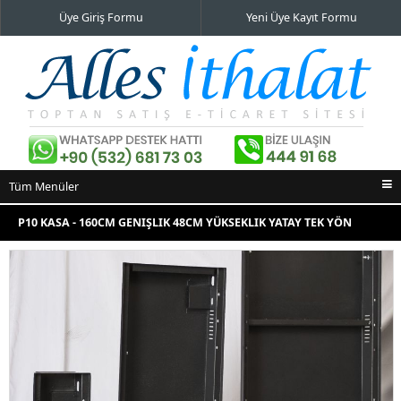
Üye Giriş Formu
Yeni Üye Kayıt Formu
Tüm Menüler
Ana Sayfa
P10 KASA - 160CM GENIŞLIK 48CM YÜKSEKLIK YATAY TEK YÖN
İndirimli Ürünler
KASA
Yeni Eklenenler
En Çok Satılanlar
İletişim Bilgileri
Alışveriş Sepeti