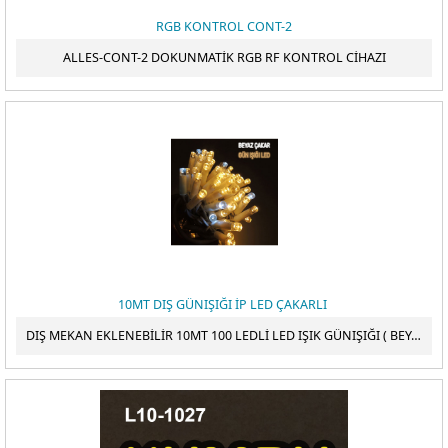
RGB KONTROL CONT-2
ALLES-CONT-2 DOKUNMATİK RGB RF KONTROL CİHAZI
10MT DIŞ GÜNIŞIĞI İP LED ÇAKARLI
DIŞ MEKAN EKLENEBİLİR 10MT 100 LEDLİ LED IŞIK GÜNIŞIĞI ( BEYAZ ÇAKARLI ) 220V IP65