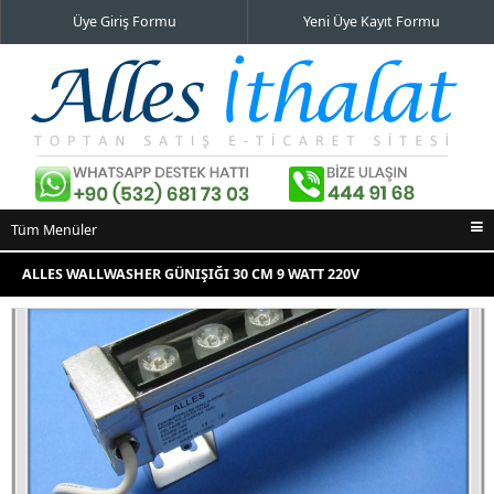
Üye Giriş Formu
Yeni Üye Kayıt Formu
Tüm Menüler
Ana Sayfa
ALLES WALLWASHER GÜNIŞIĞI 30 CM 9 WATT 220V
İndirimli Ürünler
Yeni Eklenenler
En Çok Satılanlar
İletişim Bilgileri
Alışveriş Sepeti