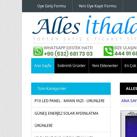
Üye Giriş Formu
Yeni Üye Kayıt Formu
Ana Sayfa
İndirimli Ürünler
Yeni Eklenenler
En Çok 
Tüm Kategoriler
ALLE
P10 LED PANEL - KAYAN YAZI - URUNLERI
ANA SAY
GÜNEŞ ENERJİLİ SOLAR AYDINLATMA
ÜRÜNLERİ