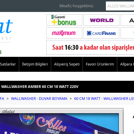
Misafir, hoşgeldiniz.
Satılanlar
İletişim Bilgileri
Alışveriş Sepeti
Favori Ürünlerim
Allpara
S WALLWASHER AMBER 60 CM 18 WATT 220V
FA
>
WALLWASHER - DUVAR BOYAMA
>
60 CM 18 WATT - WALLWASHER LE