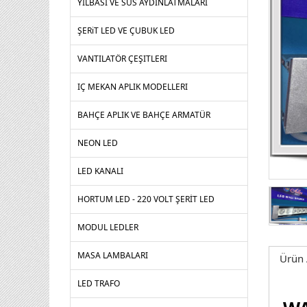
YILBASI VE SUS AYDINLATMALARI
ŞERiT LED VE ÇUBUK LED
VANTILATÖR ÇEŞITLERI
IÇ MEKAN APLIK MODELLERI
BAHÇE APLIK VE BAHÇE ARMATÜR
NEON LED
LED KANALI
HORTUM LED - 220 VOLT ŞERİT LED
MODUL LEDLER
MASA LAMBALARI
Ürün 
LED TRAFO