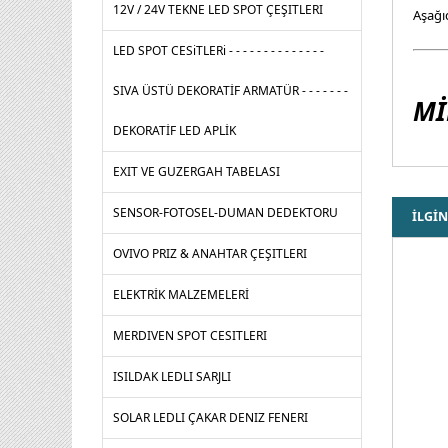
12V / 24V TEKNE LED SPOT ÇEŞITLERI
Aşağı
LED SPOT CESiTLERi - - - - - - - - - - - - - -
SIVA ÜSTÜ DEKORATİF ARMATÜR - - - - - - -
Mİ
DEKORATİF LED APLİK
EXIT VE GUZERGAH TABELASI
SENSOR-FOTOSEL-DUMAN DEDEKTORU
İLGİN
OVIVO PRIZ & ANAHTAR ÇEŞITLERI
ELEKTRİK MALZEMELERİ
MERDIVEN SPOT CESITLERI
ISILDAK LEDLI SARJLI
SOLAR LEDLI ÇAKAR DENIZ FENERI