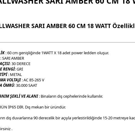
LLWASHER SARI AMBER 60 CM 18 
LWASHER SARI AMBER 60 CM 18 WATT Özellikl
LİK
: 60 cm genişliğinde 1WATT X 18 adet power ledden oluşur.
K
: SARI AMBER
AÇISI
: 30 DERECE
E RENGİ
: GRİ
TİPİ
: METAL
ŞMA VOLTAJI
: AC 85-265 V
A ÖMRÜ
: 30.000 SAAT
ANIM ŞEKLİ VE ALANI
: Binaların dış cephelerinde kullanılır.
ÜN İP65 DİR. Dış mekan bir üründür.
rın dış duvarlarına 90 derecelik bir açıyla yerlestirildiğinde 15-20 metreye k
irsiniz .