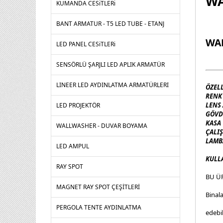
WA
KUMANDA CESiTLERi
BANT ARMATUR - T5 LED TUBE - ETANJ
WAL
LED PANEL CESiTLERi
SENSÖRLÜ ŞARJLI LED APLIK ARMATÜR
LINEER LED AYDINLATMA ARMATÜRLERI
ÖZEL
REN
LENS 
LED PROJEKTÖR
GÖVD
KASA 
WALLWASHER - DUVAR BOYAMA
ÇALI
LAMB
LED AMPUL
KULL
RAY SPOT
BU ÜR
MAGNET RAY SPOT ÇEŞİTLERİ
Binala
PERGOLA TENTE AYDINLATMA
edebil