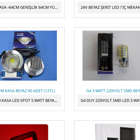
P10 KASA -64CM GENİŞLİK 64CM YÜKSEKLİK ÇİFT YÖN KASA
M KASA BEYAZ 60 ADET (12TL)
G4 3 WATT 220VOLT SMD BE
KROM KASA LED SPOT 5 WATT BEYAZ 60 ADET