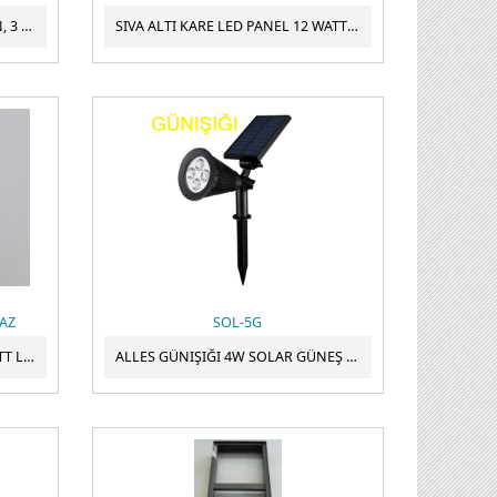
24V BEYAZ ŞERIT LED ? İÇ MEKAN, 3 ÇIPLI 5050 SMD, IP20, METREDE 60 LED
SIVA ALTI KARE LED PANEL 12 WATT GÜNIŞIĞI
YAZ
SOL-5G
G4 DUY 220VOLT SMD LED 3 WATT LED AMPUL BEYAZ
ALLES GÜNIŞIĞI 4W SOLAR GÜNEŞ ENERJILI KAZIKLI ÇIM & BAHÇE AYDINLATMA