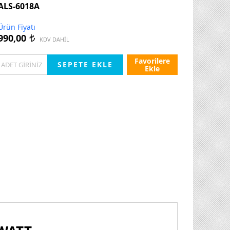
ALS-6018A
Ürün Fiyatı
990,00
t
KDV DAHİL
Favorilere
Ekle