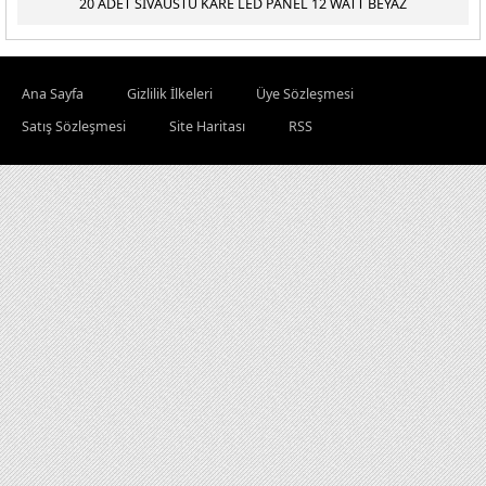
20 ADET SIVAÜSTÜ KARE LED PANEL 12 WATT BEYAZ
Ana Sayfa
Gizlilik İlkeleri
Üye Sözleşmesi
Satış Sözleşmesi
Site Haritası
RSS