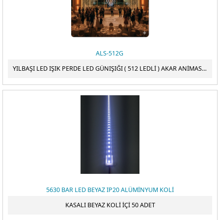
ALS-512G
YILBAŞI LED IŞIK PERDE LED GÜNIŞIĞI ( 512 LEDLİ ) AKAR ANİMASYONLU (2X3 MT ) PERDE LED
5630 BAR LED BEYAZ IP20 ALÜMİNYUM KOLİ
KASALI BEYAZ KOLİ İÇİ 50 ADET