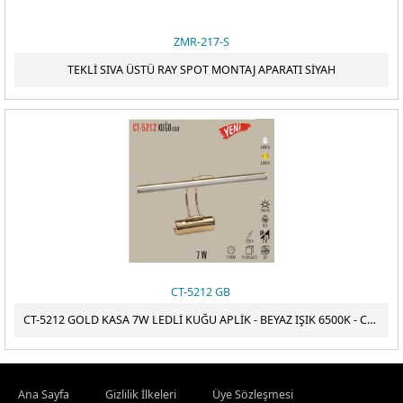
ZMR-217-S
TEKLİ SIVA ÜSTÜ RAY SPOT MONTAJ APARATI SİYAH
CT-5212 GB
CT-5212 GOLD KASA 7W LEDLİ KUĞU APLİK - BEYAZ IŞIK 6500K - CATA
Ana Sayfa
Gizlilik İlkeleri
Üye Sözleşmesi