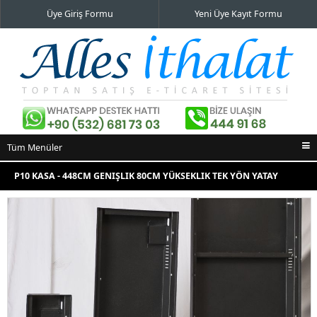
Üye Giriş Formu
Yeni Üye Kayıt Formu
Tüm Menüler
Ana Sayfa
P10 KASA - 448CM GENIŞLIK 80CM YÜKSEKLIK TEK YÖN YATAY
İndirimli Ürünler
KASA
Yeni Eklenenler
En Çok Satılanlar
İletişim Bilgileri
Alışveriş Sepeti