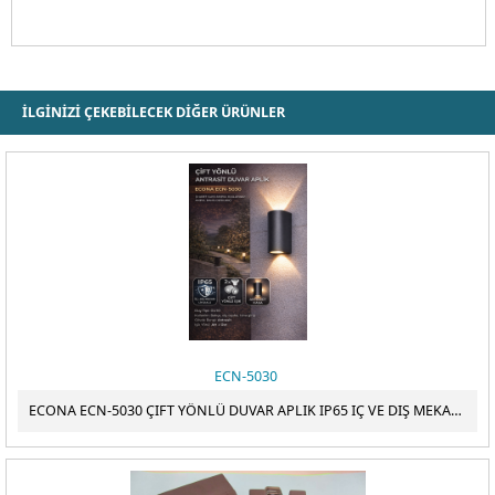
ÖDEME
İLGİNİZİ ÇEKEBİLECEK DİĞER ÜRÜNLER
ECN-5030
ECONA ECN-5030 ÇIFT YÖNLÜ DUVAR APLIK IP65 IÇ VE DIŞ MEKAN BAHÇE AYDINLATMA , ANTRASİT KASA , GU10 DUYLU ,( 2 ADET GU10 AMPUL KULLANILIR , AMPUL DAHİL DEĞİLDİR )