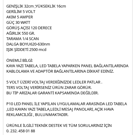
MAGNET RAY SPOT ÇEŞİTLERİ
ÇIFT RENKLI LED PANELLER
30 CM 9 WATT - WALLWASHER LED 220V
RUSTIK LED AMPUL
RAY SPOT ÇEŞITLERI
GENİŞLİK 32cm ;YÜKSEKLİK 16cm
GERİLİM 5 VOLT
PERGOLA TENTE AYDINLATMA
60 CM 18 WATT - WALLWASHER LED 220V
TORCH LED AMPUL
RAY SPOT RAYLARI
MAGNET RAY SPOT
AKIM 5 AMPER
GÜÇ 30 WATT
12V / 24V TEKNE LED SPOT ÇEŞITLERI
1 METRE 36 WATT - WALWASHER LED 220V
AVIZELI ( ÇANAKLI ) AMPULLER
MAGNET RAY
GÖRÜŞ AÇISI 120 DERECE
AĞIRLIK 550 GR.
LED SPOT CESiTLERi - - - - - - - - - - - - - - SIVA ÜSTÜ DEKORATİF
12V - 24V LED AMPUL
TARAMA 1/4 SCAN
ARMATÜR - - - - - - - DEKORATİF LED APLİK
DALGA BOYU620-630nm
E14 BUJI LED AMPUL
IŞIK ŞİDDETİ 2500 mcd
EXIT VE GUZERGAH TABELASI
LED SPOT
ÇANAK LED AMPUL GU-10 MR-16
ÖNEMLİ BİLGİ:
SENSOR-FOTOSEL-DUMAN DEDEKTORU
YILDIZ SPOT
KAYA YAZI TABELA, LED TABELA YAPARKEN PANEL BAĞLANTILARINDA
KAPSÜL LED AMPUL G-4 G-9
KABLOLAMA VE ADAPTÖR BAĞLANTILARINA DİKKAT EDİNİZ.
OVIVO PRIZ & ANAHTAR ÇEŞITLERI
MODERN DEKORATIF SPOT BOŞ KASA
FOTOSEL
HAVUZ SPOT AMPULLER
5 VOLT ÜZERİ VOLTAJ VERDİĞİNİZDE LEDLER PATLAR .
ELEKTRİK MALZEMELERİ
SENSÖR
TERS VOLTAJ VERİRSENİZ ÜRÜN ZARAR GÖRÜR.
BU TİP ARIZALAR GARANTİ KAPSAMINDA DEĞİLDİR.
MERDIVEN SPOT CESITLERI
DUMAN DEDEKTÖRLERI
KABLO ÇEŞITLERI
P10 LED PANEL İLE YAPILAN UYGULAMALAR ARASINDA LED TABELA
,LED KAYAN YAZI TABELA,LEDLİ MESAJ PANOLARI, AÇIK HAVA
ISILDAK LEDLI SARJLI
PRIZ ÇEŞITLERI
REKLAMCILIĞI , BULUNMAKTADIR.
SOLAR LEDLI ÇAKAR DENIZ FENERI
ELEKTRIK MALZEMELERI
ÜRÜNLE İLGİLİ TEKNİK DESTEK VE TÜM SORULARINIZ İÇİN
0. 232. 458 01 88
MANTAR LED POWER LED CESITLERI