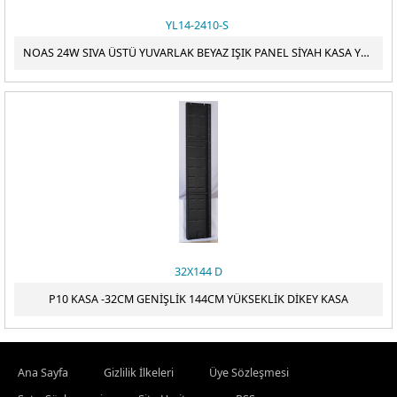
YL14-2410-S
NOAS 24W SIVA ÜSTÜ YUVARLAK BEYAZ IŞIK PANEL SİYAH KASA YL14-2410-S
32X144 D
P10 KASA -32CM GENİŞLİK 144CM YÜKSEKLİK DİKEY KASA
Ana Sayfa
Gizlilik İlkeleri
Üye Sözleşmesi