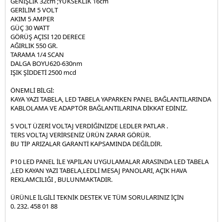
GENİŞLİK 32cm ;YÜKSEKLİK 16cm
MAGNET RAY SPOT ÇEŞİTLERİ
ÇIFT RENKLI LED PANELLER
30 CM 9 WATT - WALLWASHER LED 220V
RUSTIK LED AMPUL
RAY SPOT ÇEŞITLERI
GERİLİM 5 VOLT
AKIM 5 AMPER
PERGOLA TENTE AYDINLATMA
60 CM 18 WATT - WALLWASHER LED 220V
TORCH LED AMPUL
RAY SPOT RAYLARI
MAGNET RAY SPOT
GÜÇ 30 WATT
GÖRÜŞ AÇISI 120 DERECE
12V / 24V TEKNE LED SPOT ÇEŞITLERI
1 METRE 36 WATT - WALWASHER LED 220V
AVIZELI ( ÇANAKLI ) AMPULLER
MAGNET RAY
AĞIRLIK 550 GR.
TARAMA 1/4 SCAN
LED SPOT CESiTLERi - - - - - - - - - - - - - - SIVA ÜSTÜ DEKORATİF
12V - 24V LED AMPUL
DALGA BOYU620-630nm
ARMATÜR - - - - - - - DEKORATİF LED APLİK
IŞIK ŞİDDETİ 2500 mcd
E14 BUJI LED AMPUL
EXIT VE GUZERGAH TABELASI
LED SPOT
ÖNEMLİ BİLGİ:
ÇANAK LED AMPUL GU-10 MR-16
KAYA YAZI TABELA, LED TABELA YAPARKEN PANEL BAĞLANTILARINDA
SENSOR-FOTOSEL-DUMAN DEDEKTORU
YILDIZ SPOT
KABLOLAMA VE ADAPTÖR BAĞLANTILARINA DİKKAT EDİNİZ.
KAPSÜL LED AMPUL G-4 G-9
OVIVO PRIZ & ANAHTAR ÇEŞITLERI
MODERN DEKORATIF SPOT BOŞ KASA
FOTOSEL
5 VOLT ÜZERİ VOLTAJ VERDİĞİNİZDE LEDLER PATLAR .
HAVUZ SPOT AMPULLER
TERS VOLTAJ VERİRSENİZ ÜRÜN ZARAR GÖRÜR.
ELEKTRİK MALZEMELERİ
SENSÖR
BU TİP ARIZALAR GARANTİ KAPSAMINDA DEĞİLDİR.
P10 LED PANEL İLE YAPILAN UYGULAMALAR ARASINDA LED TABELA
MERDIVEN SPOT CESITLERI
DUMAN DEDEKTÖRLERI
KABLO ÇEŞITLERI
,LED KAYAN YAZI TABELA,LEDLİ MESAJ PANOLARI, AÇIK HAVA
REKLAMCILIĞI , BULUNMAKTADIR.
ISILDAK LEDLI SARJLI
PRIZ ÇEŞITLERI
ÜRÜNLE İLGİLİ TEKNİK DESTEK VE TÜM SORULARINIZ İÇİN
SOLAR LEDLI ÇAKAR DENIZ FENERI
ELEKTRIK MALZEMELERI
0. 232. 458 01 88
MANTAR LED POWER LED CESITLERI