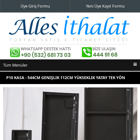
Üye Giriş Formu
Yeni Üye Kayıt Formu
Tüm Menüler
Ana Sayfa
P10 KASA - 544CM GENIŞLIK 112CM YÜKSEKLIK YATAY TEK YÖN
İndirimli Ürünler
Yeni Eklenenler
En Çok Satılanlar
İletişim Bilgileri
Alışveriş Sepeti