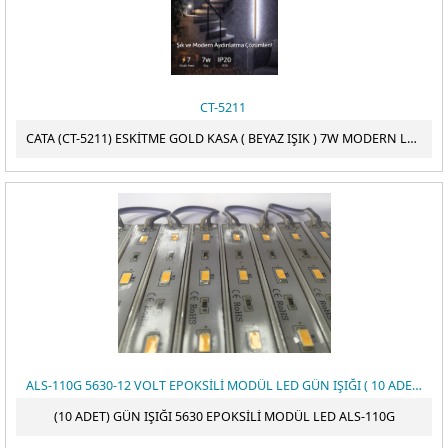
CT-5211
CATA (CT-5211) ESKİTME GOLD KASA ( BEYAZ IŞIK ) 7W MODERN LED APLİK ( 73CM )
ALS-110G 5630-12 VOLT EPOKSİLİ MODÜL LED GÜN IŞIĞI ( 10 ADET )
(10 ADET) GÜN IŞIĞI 5630 EPOKSİLİ MODÜL LED ALS-110G