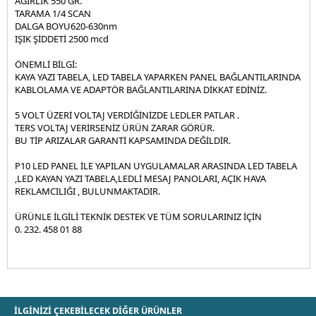
AĞIRLIK 550 GR.
MAGNET RAY SPOT ÇEŞİTLERİ
ÇIFT RENKLI LED PANELLER
30 CM 9 WATT - WALLWASHER LED 220V
RUSTIK LED AMPUL
RAY SPOT ÇEŞITLERI
TARAMA 1/4 SCAN
DALGA BOYU620-630nm
PERGOLA TENTE AYDINLATMA
60 CM 18 WATT - WALLWASHER LED 220V
TORCH LED AMPUL
RAY SPOT RAYLARI
MAGNET RAY SPOT
IŞIK ŞİDDETİ 2500 mcd
12V / 24V TEKNE LED SPOT ÇEŞITLERI
1 METRE 36 WATT - WALWASHER LED 220V
AVIZELI ( ÇANAKLI ) AMPULLER
MAGNET RAY
ÖNEMLİ BİLGİ:
KAYA YAZI TABELA, LED TABELA YAPARKEN PANEL BAĞLANTILARINDA
LED SPOT CESiTLERi - - - - - - - - - - - - - - SIVA ÜSTÜ DEKORATİF
12V - 24V LED AMPUL
KABLOLAMA VE ADAPTÖR BAĞLANTILARINA DİKKAT EDİNİZ.
ARMATÜR - - - - - - - DEKORATİF LED APLİK
E14 BUJI LED AMPUL
5 VOLT ÜZERİ VOLTAJ VERDİĞİNİZDE LEDLER PATLAR .
EXIT VE GUZERGAH TABELASI
LED SPOT
TERS VOLTAJ VERİRSENİZ ÜRÜN ZARAR GÖRÜR.
ÇANAK LED AMPUL GU-10 MR-16
BU TİP ARIZALAR GARANTİ KAPSAMINDA DEĞİLDİR.
SENSOR-FOTOSEL-DUMAN DEDEKTORU
YILDIZ SPOT
KAPSÜL LED AMPUL G-4 G-9
P10 LED PANEL İLE YAPILAN UYGULAMALAR ARASINDA LED TABELA
OVIVO PRIZ & ANAHTAR ÇEŞITLERI
MODERN DEKORATIF SPOT BOŞ KASA
FOTOSEL
,LED KAYAN YAZI TABELA,LEDLİ MESAJ PANOLARI, AÇIK HAVA
REKLAMCILIĞI , BULUNMAKTADIR.
HAVUZ SPOT AMPULLER
ELEKTRİK MALZEMELERİ
SENSÖR
ÜRÜNLE İLGİLİ TEKNİK DESTEK VE TÜM SORULARINIZ İÇİN
0. 232. 458 01 88
MERDIVEN SPOT CESITLERI
DUMAN DEDEKTÖRLERI
KABLO ÇEŞITLERI
ISILDAK LEDLI SARJLI
PRIZ ÇEŞITLERI
SOLAR LEDLI ÇAKAR DENIZ FENERI
ELEKTRIK MALZEMELERI
MANTAR LED POWER LED CESITLERI
İLGİNİZİ ÇEKEBİLECEK DİĞER ÜRÜNLER