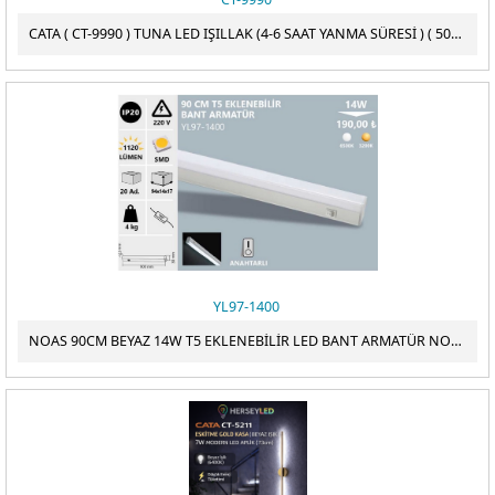
CATA ( CT-9990 ) TUNA LED IŞILLAK (4-6 SAAT YANMA SÜRESİ ) ( 50CM ) BEYAZ IŞIK
YL97-1400
NOAS 90CM BEYAZ 14W T5 EKLENEBİLİR LED BANT ARMATÜR NOAS YL97-1400