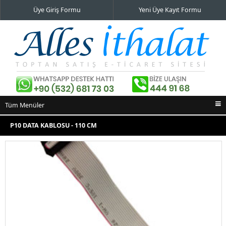
Üye Giriş Formu
Yeni Üye Kayıt Formu
Tüm Menüler
Ana Sayfa
P10 DATA KABLOSU - 110 CM
İndirimli Ürünler
Yeni Eklenenler
En Çok Satılanlar
İletişim Bilgileri
Alışveriş Sepeti