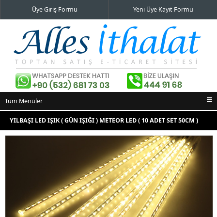
Üye Giriş Formu
Yeni Üye Kayıt Formu
Tüm Menüler
Ana Sayfa
YILBAŞI LED IŞIK ( GÜN IŞIĞI ) METEOR LED ( 10 ADET SET 50CM )
İndirimli Ürünler
IP65 DIŞ MEKAN
Yeni Eklenenler
En Çok Satılanlar
İletişim Bilgileri
Alışveriş Sepeti