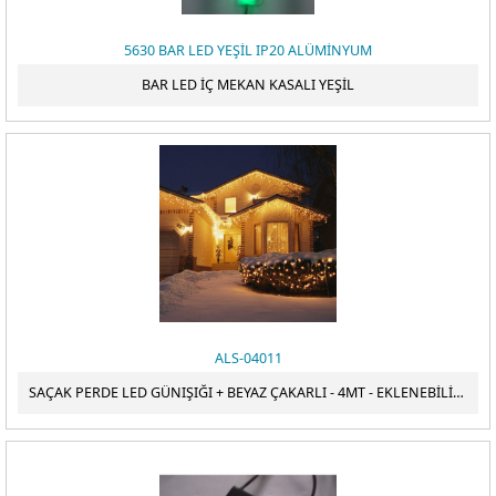
5630 BAR LED YEŞİL IP20 ALÜMİNYUM
BAR LED İÇ MEKAN KASALI YEŞİL
ALS-04011
SAÇAK PERDE LED GÜNIŞIĞI + BEYAZ ÇAKARLI - 4MT - EKLENEBİLİR - ANIMASYONLU