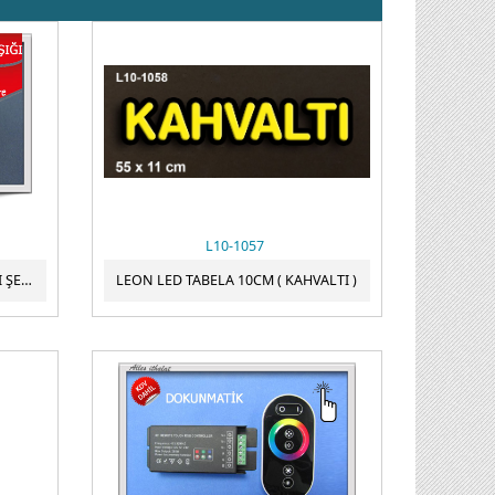
L10-1057
5MT ALLES SİLİKONLU GÜNIŞIĞI ŞERİT LED 12V 5630/60 5 METRE
LEON LED TABELA 10CM ( KAHVALTI )