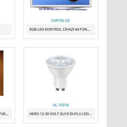
CART06-CB
RGB LED KONTROL CİHAZI 44 FONKSİYON RF KUMANDALI
HL-7031B
220V COB NEON LED GÜNIŞIĞI YÜKSEK LÜMEN 50CM DE KESİLEBİLİR 1MT FİYATIDIR CATA CT-4561 G
HERO 12-30 VOLT GU10 DUYLU LED AMPUL 6W BEYAZ