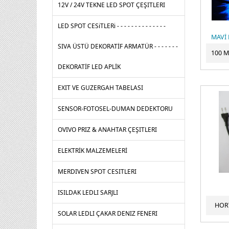
12V / 24V TEKNE LED SPOT ÇEŞITLERI
LED SPOT CESiTLERi - - - - - - - - - - - - - -
SIVA ÜSTÜ DEKORATİF ARMATÜR - - - - - - -
DEKORATİF LED APLİK
EXIT VE GUZERGAH TABELASI
SENSOR-FOTOSEL-DUMAN DEDEKTORU
OVIVO PRIZ & ANAHTAR ÇEŞITLERI
ELEKTRİK MALZEMELERİ
MERDIVEN SPOT CESITLERI
ISILDAK LEDLI SARJLI
HORT
SOLAR LEDLI ÇAKAR DENIZ FENERI