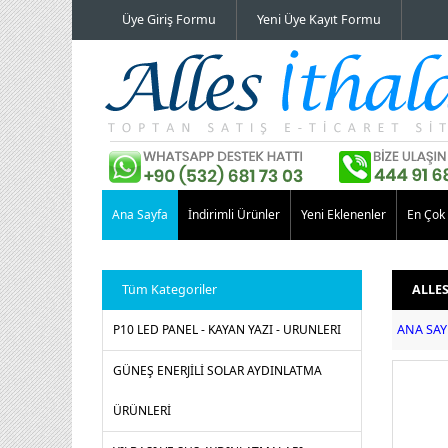
Üye Giriş Formu
Yeni Üye Kayıt Formu
Ana Sayfa
İndirimli Ürünler
Yeni Eklenenler
En Çok 
Tüm Kategoriler
ALLE
P10 LED PANEL - KAYAN YAZI - URUNLERI
ANA SAY
GÜNEŞ ENERJİLİ SOLAR AYDINLATMA
ÜRÜNLERİ