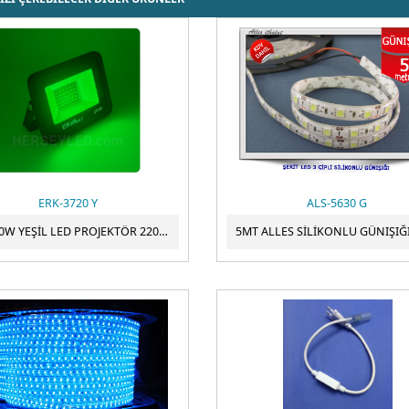
ERK-3720 Y
ALS-5630 G
ERK 20W YEŞİL LED PROJEKTÖR 220V ERK-3720 Y