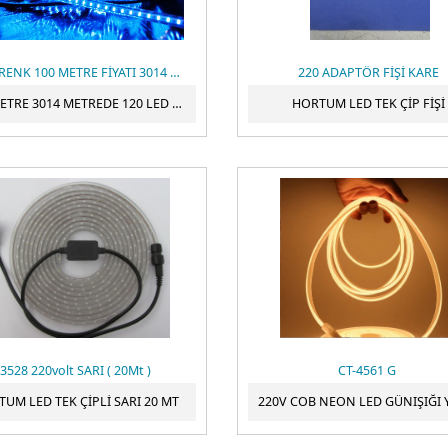
MAVİ RENK 100 METRE FİYATI 3014 HORTUM LED
220 ADAPTÖR FİŞİ KARE
100 METRE 3014 METREDE 120 LED MAVİ 220 VOLT ŞERİT HORTUM LED
HORTUM LED TEK ÇİP FİŞİ
3528 220volt SARI ( 20Mt )
CT-4561 G
UM LED TEK ÇİPLİ SARI 20 MT