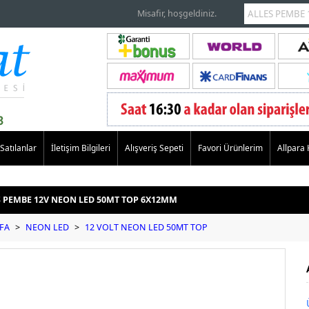
Misafir, hoşgeldiniz.
Satılanlar
İletişim Bilgileri
Alışveriş Sepeti
Favori Ürünlerim
Allpara
S PEMBE 12V NEON LED 50MT TOP 6X12MM
FA
>
NEON LED
>
12 VOLT NEON LED 50MT TOP