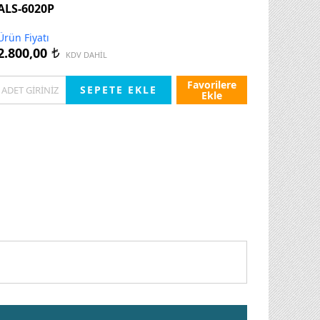
ALS-6020P
Ürün Fiyatı
2.800,00
t
KDV DAHİL
Favorilere
Ekle