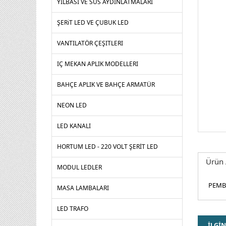
YILBASI VE SUS AYDINLATMALARI
ŞERiT LED VE ÇUBUK LED
VANTILATÖR ÇEŞITLERI
IÇ MEKAN APLIK MODELLERI
BAHÇE APLIK VE BAHÇE ARMATÜR
NEON LED
LED KANALI
HORTUM LED - 220 VOLT ŞERİT LED
Ürün 
MODUL LEDLER
PEMB
MASA LAMBALARI
LED TRAFO
İLGİN