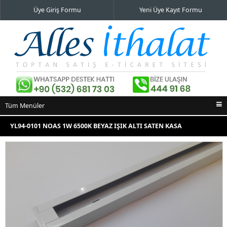
Üye Giriş Formu
Yeni Üye Kayıt Formu
Tüm Menüler
Ana Sayfa
YL94-0101 NOAS 1W 6500K BEYAZ IŞIK ALTI SATEN KASA
İndirimli Ürünler
HAREKETLI MANDA GÖZÜ LED SPOT
Yeni Eklenenler
En Çok Satılanlar
İletişim Bilgileri
Alışveriş Sepeti