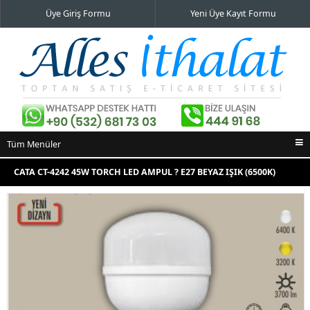
Üye Giriş Formu
Yeni Üye Kayıt Formu
Tüm Menüler
Ana Sayfa
CATA CT-4242 45W TORCH LED AMPUL ? E27 BEYAZ IŞIK (6500K)
İndirimli Ürünler
220V
Yeni Eklenenler
En Çok Satılanlar
İletişim Bilgileri
Alışveriş Sepeti