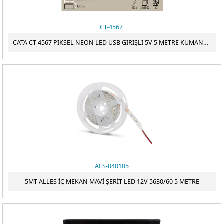
CT-4567
CATA CT-4567 PIKSEL NEON LED USB GIRIŞLI 5V 5 METRE KUMANDALI ? TAK ÇALIŞTIR SET
ALS-040105
5MT ALLES İÇ MEKAN MAVİ ŞERİT LED 12V 5630/60 5 METRE