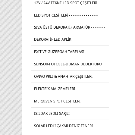
12V / 24V TEKNE LED SPOT ÇEŞITLERI
LED SPOT CESiTLERi - - - - - - - - - - - - - -
SIVA ÜSTÜ DEKORATİF ARMATÜR - - - - - - -
DEKORATİF LED APLİK
EXIT VE GUZERGAH TABELASI
SENSOR-FOTOSEL-DUMAN DEDEKTORU
OVIVO PRIZ & ANAHTAR ÇEŞITLERI
ELEKTRİK MALZEMELERİ
MERDIVEN SPOT CESITLERI
ISILDAK LEDLI SARJLI
SOLAR LEDLI ÇAKAR DENIZ FENERI