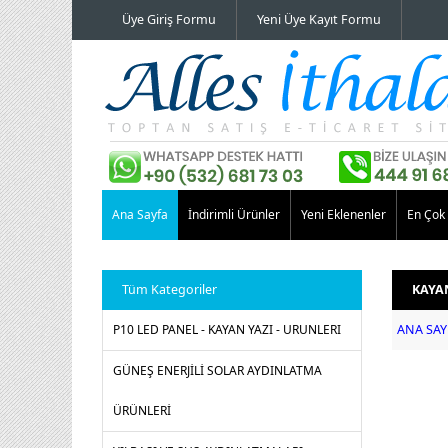
Üye Giriş Formu
Yeni Üye Kayıt Formu
Ana Sayfa
İndirimli Ürünler
Yeni Eklenenler
En Çok 
Tüm Kategoriler
KAYAN
P10 LED PANEL - KAYAN YAZI - URUNLERI
ANA SAY
GÜNEŞ ENERJİLİ SOLAR AYDINLATMA
ÜRÜNLERİ