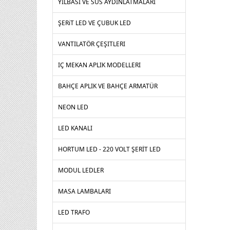
YILBASI VE SUS AYDINLATMALARI
ŞERiT LED VE ÇUBUK LED
VANTILATÖR ÇEŞITLERI
IÇ MEKAN APLIK MODELLERI
BAHÇE APLIK VE BAHÇE ARMATÜR
NEON LED
LED KANALI
HORTUM LED - 220 VOLT ŞERİT LED
MODUL LEDLER
MASA LAMBALARI
LED TRAFO