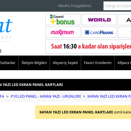
Misafir, hoşgeldiniz.
Satılanlar
İletişim Bilgileri
Alışveriş Sepeti
Favori Ürünlerim
Allpara
 YAZI LED EKRAN PANEL KARTLARI
FA
>
P10 LED PANEL - KAYAN YAZI - URUNLERI
>
KAYAN YAZI LED EKRAN 
KAYAN YAZI LED EKRAN PANEL KARTLARI
isimli kat