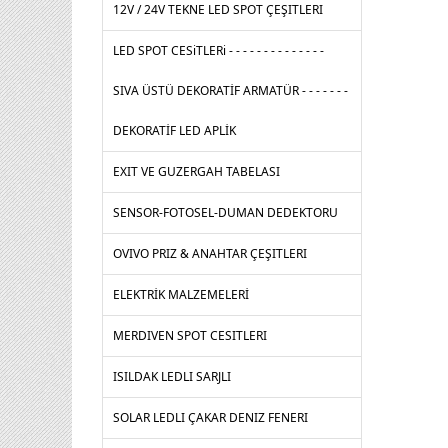
12V / 24V TEKNE LED SPOT ÇEŞITLERI
LED SPOT CESiTLERi - - - - - - - - - - - - - -
SIVA ÜSTÜ DEKORATİF ARMATÜR - - - - - - -
DEKORATİF LED APLİK
EXIT VE GUZERGAH TABELASI
SENSOR-FOTOSEL-DUMAN DEDEKTORU
OVIVO PRIZ & ANAHTAR ÇEŞITLERI
ELEKTRİK MALZEMELERİ
MERDIVEN SPOT CESITLERI
ISILDAK LEDLI SARJLI
SOLAR LEDLI ÇAKAR DENIZ FENERI