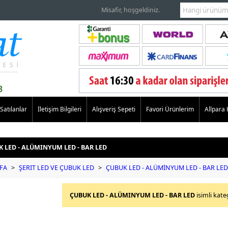
Misafir, hoşgeldiniz.
Satılanlar
İletişim Bilgileri
Alışveriş Sepeti
Favori Ürünlerim
Allpara
 LED - ALÜMINYUM LED - BAR LED
FA
>
ŞERIT LED VE ÇUBUK LED
>
ÇUBUK LED - ALÜMİNYUM LED - BAR LED
ÇUBUK LED - ALÜMINYUM LED - BAR LED
isimli kate