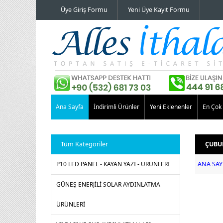
Üye Giriş Formu
Yeni Üye Kayıt Formu
Ana Sayfa
İndirimli Ürünler
Yeni Eklenenler
En Çok 
Tüm Kategoriler
ÇUBUK
P10 LED PANEL - KAYAN YAZI - URUNLERI
ANA SAY
GÜNEŞ ENERJİLİ SOLAR AYDINLATMA
ÜRÜNLERİ