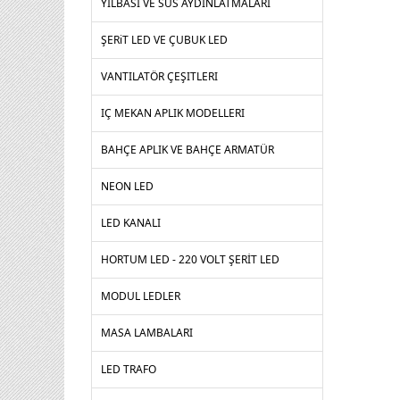
YILBASI VE SUS AYDINLATMALARI
ŞERiT LED VE ÇUBUK LED
VANTILATÖR ÇEŞITLERI
IÇ MEKAN APLIK MODELLERI
BAHÇE APLIK VE BAHÇE ARMATÜR
NEON LED
LED KANALI
HORTUM LED - 220 VOLT ŞERİT LED
MODUL LEDLER
MASA LAMBALARI
LED TRAFO