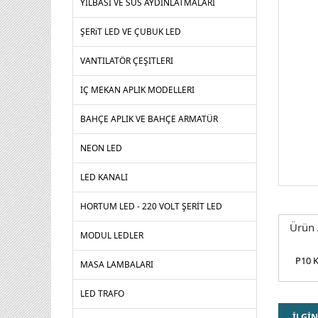
YILBASI VE SUS AYDINLATMALARI
ŞERiT LED VE ÇUBUK LED
VANTILATÖR ÇEŞITLERI
IÇ MEKAN APLIK MODELLERI
BAHÇE APLIK VE BAHÇE ARMATÜR
NEON LED
LED KANALI
HORTUM LED - 220 VOLT ŞERİT LED
Ürün 
MODUL LEDLER
P10 K
MASA LAMBALARI
LED TRAFO
İLGİN