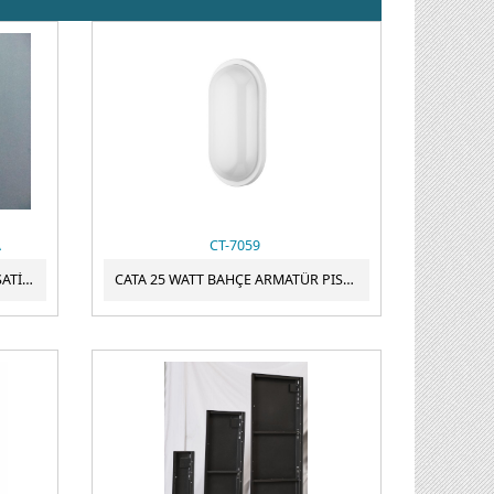
A
CT-7059
12VOLT ADAPTÖR 5AMPER PLASATİK KASA PRİZ TİPİ ADAPTÖR
CATA 25 WATT BAHÇE ARMATÜR PISA CT-7059 BEYAZ IŞIK BEYAZ KASA