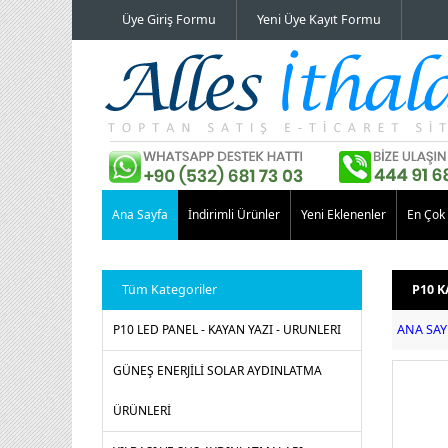
Üye Giriş Formu
Yeni Üye Kayıt Formu
Ana Sayfa
İndirimli Ürünler
Yeni Eklenenler
En Çok 
Tüm Kategoriler
P10 K
P10 LED PANEL - KAYAN YAZI - URUNLERI
ANA SAY
GÜNEŞ ENERJİLİ SOLAR AYDINLATMA
ÜRÜNLERİ