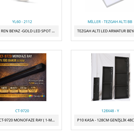
YL60 - 2112
MİLLER - TEZGAH ALTI BB
NOAS REN BEYAZ -GOLD LED SPOT BOŞ KASA YL60 - 2112
CT-9720
128X48 - Y
CATA CT-9720 MONOFAZE RAY ( 1-MT ) SİYAH KASA - TAM BAKIR - ALİMİNYUM GÖVDE