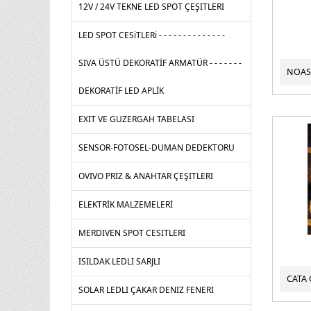
12V / 24V TEKNE LED SPOT ÇEŞITLERI
LED SPOT CESiTLERi - - - - - - - - - - - - - -
SIVA ÜSTÜ DEKORATİF ARMATÜR - - - - - - -
DEKORATİF LED APLİK
EXIT VE GUZERGAH TABELASI
SENSOR-FOTOSEL-DUMAN DEDEKTORU
OVIVO PRIZ & ANAHTAR ÇEŞITLERI
ELEKTRİK MALZEMELERİ
MERDIVEN SPOT CESITLERI
ISILDAK LEDLI SARJLI
SOLAR LEDLI ÇAKAR DENIZ FENERI