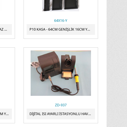
64X16-Y
TEZGAH ALTI LED ARMATUR BEYAZ KASA BEYAZ IŞIK
P10 KASA - 64CM GENİŞLİK 16CM YÜKSEKLİK YATAY TEK YÖN KASA
ZD-937
P10 KASA - 128CM GENİŞLİK 48CM YÜKSEKLİK YATAY TEK YÖN KASA
DİJİTAL ISI AYARLI İSTASYONLU HAVYA ZD-937