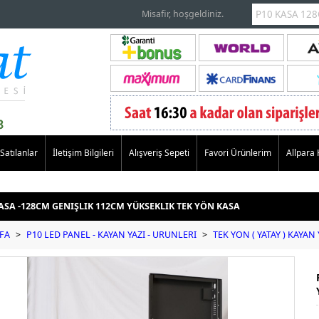
Misafir, hoşgeldiniz.
Satılanlar
İletişim Bilgileri
Alışveriş Sepeti
Favori Ürünlerim
Allpara
ASA -128CM GENIŞLIK 112CM YÜKSEKLIK TEK YÖN KASA
FA
>
P10 LED PANEL - KAYAN YAZI - URUNLERI
>
TEK YON ( YATAY ) KAYAN