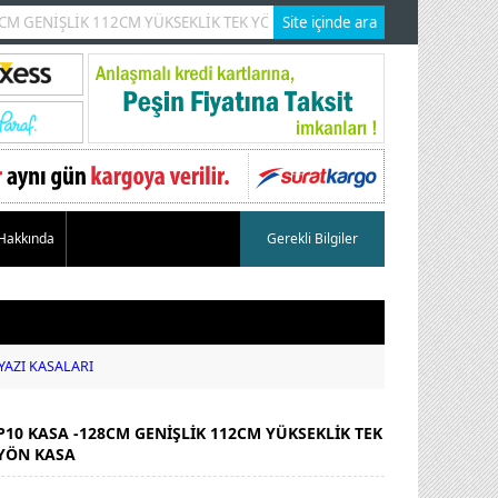
 Hakkında
Gerekli Bilgiler
 YAZI KASALARI
P10 KASA -128CM GENİŞLİK 112CM YÜKSEKLİK TEK
YÖN KASA