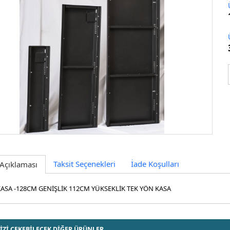
Taksit Seçenekleri
İade Koşulları
Açıklaması
ASA -128CM GENİŞLİK 112CM YÜKSEKLİK TEK YÖN KASA
İZİ ÇEKEBİLECEK DİĞER ÜRÜNLER